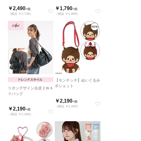
￥2,490
￥1,790
+税
+税
（税込 ￥2,739）
（税込 ￥1,969）
【モンチッチ】ぬいぐるみ
ポシェット
リボンデザイン合皮２ＷＡ
Ｙバッグ
￥2,190
+税
（税込 ￥2,409）
￥2,190
+税
（税込 ￥2,409）