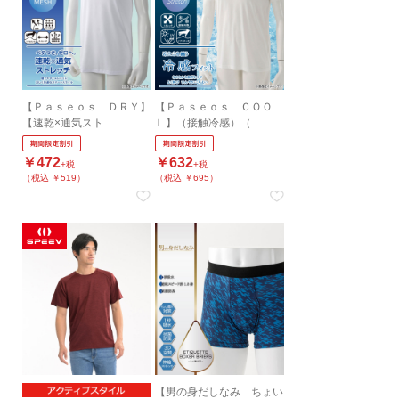
【Ｐａｓｅｏｓ ＤＲＹ】
【Ｐａｓｅｏｓ ＣＯＯ
【速乾×通気スト...
Ｌ】（接触冷感）（...
￥472
￥632
+税
+税
（税込 ￥519）
（税込 ￥695）
【男の身だしなみ ちょい