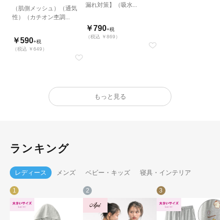
漏れ対策】（吸水...
（肌側メッシュ）（通気
性）（カチオン杢調...
￥790
+税
（税込 ￥869）
￥590
+税
（税込 ￥649）
もっと見る
ランキング
レディース
メンズ
ベビー・キッズ
寝具・インテリア
1
2
3