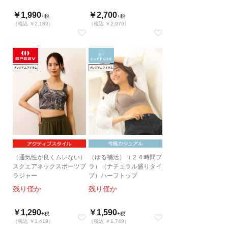
ーカ
￥1,990
￥2,700
+税
+税
（税込 ￥2,189）
（税込 ￥2,970）
（通気性が良くムレない）
（ゆる補活）（２４時間ブ
スクエアネックスポーツブ
ラ）（ナチュラル盛りタイ
ラジャー
プ）ハーフトップ
残り僅か
残り僅か
￥1,290
￥1,590
+税
+税
（税込 ￥1,419）
（税込 ￥1,749）