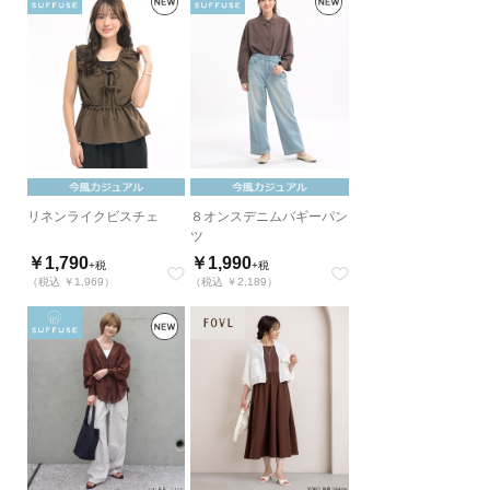
リネンライクビスチェ
８オンスデニムバギーパン
ツ
￥1,790
￥1,990
+税
+税
（税込 ￥1,969）
（税込 ￥2,189）