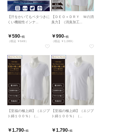
【汗をかいてもベタつきに
【ＤＥＯ＋ＤＲＹ Ｗの消
くい機能性インナ...
臭力】（消臭加工...
￥590
￥990
+税
+税
（税込 ￥649）
（税込 ￥1,089）
【至福の極上綿】（エジプ
【至福の極上綿】（エジプ
ト綿１００％）（...
ト綿１００％）（...
￥1,790
￥1,790
+税
+税