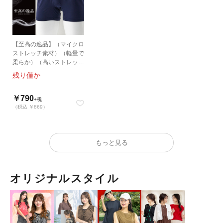
【至高の逸品】（マイクロ
ストレッチ素材）（軽量で
柔らか）（高いストレッチ
性）（高い耐久性）（前開
残り僅か
き）ニットトランクス
￥790
+税
（税込 ￥869）
もっと見る
オリジナルスタイル