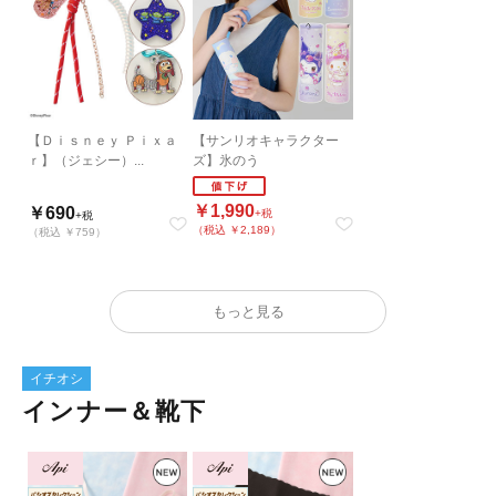
【Ｄｉｓｎｅｙ Ｐｉｘａ
【サンリオキャラクター
ｒ】（ジェシー）...
ズ】氷のう
￥1,990
￥690
+税
+税
（税込 ￥2,189）
（税込 ￥759）
もっと見る
イチオシ
インナー＆靴下