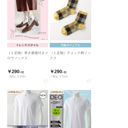
（１足物）巻き薔薇付きメ
（１足物）チェック柄ソッ
ロウソックス
クス
￥290
￥290
+税
+税
（税込 ￥319）
（税込 ￥319）