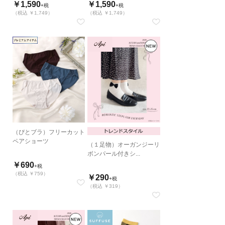
￥1,590
￥1,590
+税
+税
（税込 ￥1,749）
（税込 ￥1,749）
（ぴとブラ）フリーカット
ペアショーツ
（１足物）オーガンジーリ
ボンパール付きシ...
￥690
+税
（税込 ￥759）
￥290
+税
（税込 ￥319）