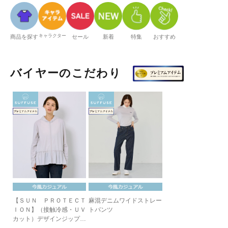
キャラクター
商品を探す
セール
新着
特集
おすすめ
バイヤーのこだわり
【ＳＵＮ ＰＲＯＴＥＣＴ
麻混デニムワイドストレー
ＩＯＮ】（接触冷感・ＵＶ
トパンツ
カット）デザインジップパ